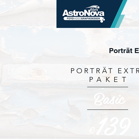
Porträt E
PORTRÄT EXT
PAKET
Basic
139
€