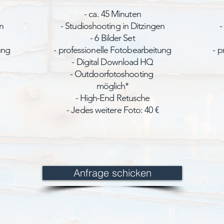
- ca. 45 Minuten
n
- Studioshooting in Ditzingen
-
- 6 Bilder Set
ung
- professionelle Fotobearbeitung
- p
- Digital Download HQ
- Outdoorfotoshooting
möglich*
- High-End Retusche
- Jedes weitere Foto: 40 €
Anfrage schicken